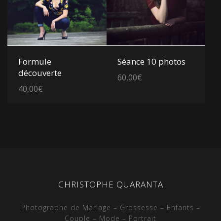
Voir les détails
Voir les détails
Formule
Séance 10 photos
découverte
60,00
€
40,00
€
CHRISTOPHE QUARANTA
Photographe de Mariage – Grossesse – Enfants –
Couple – Mode – Portrait