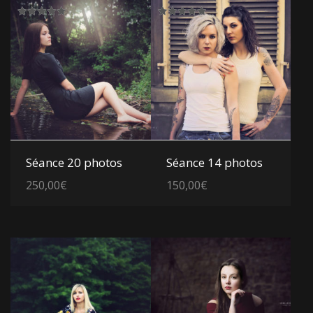
Note
Note
5.00
5.00
sur 5
sur 5
Voir les détails
Voir les détails
Séance 20 photos
Séance 14 photos
250,00
€
150,00
€