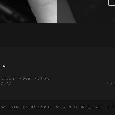
TA
 Couple – Mode – Portrait
MBOURG
chri
he - LA MAISON DES ARTISTES PARIS - N* ORDRE Q036271 - SIRET