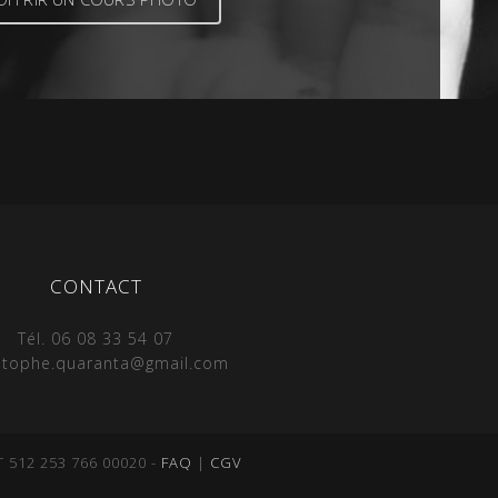
CONTACT
Tél. 06 08 33 54 07
stophe.quaranta@gmail.com
 512 253 766 00020 -
FAQ
|
CGV