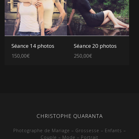
Voir les détails
Voir les détails
Séance 14 photos
Séance 20 photos
150,00
€
250,00
€
CHRISTOPHE QUARANTA
Photographe de Mariage – Grossesse – Enfants –
Couple – Mode – Portrait