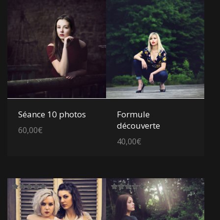
Voir les détails
Voir les détails
Séance 10 photos
Formule
découverte
60,00
€
40,00
€
Note
Note
5.00
5.00
sur 5
sur 5