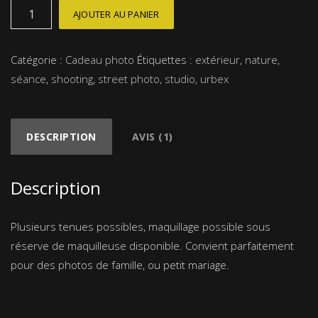
quantité
AJOUTER AU PANIER
de
Séance
Catégorie :
Cadeau photo
Étiquettes :
extérieur
,
nature
,
20
séance
,
shooting
,
street photo
,
studio
,
urbex
photos
DESCRIPTION
AVIS (1)
Description
Plusieurs tenues possibles, maquillage possible sous
réserve de maquilleuse disponible. Convient parfaitement
pour des photos de famille, ou petit mariage.