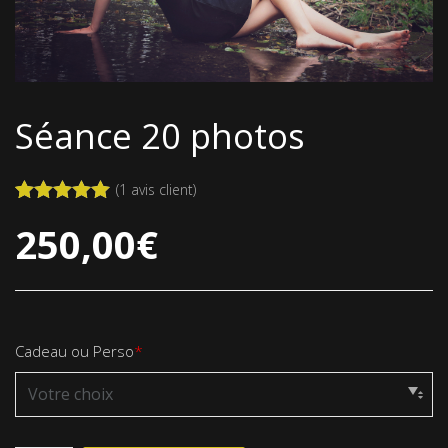
Séance 20 photos
(
1
avis client)
Noté
1
5.00
250,00
€
sur 5 basé
sur
notation
client
Cadeau ou Perso
*