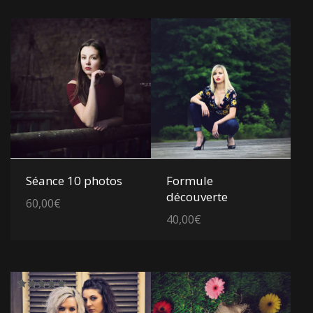
Voir les détails
Voir les détails
Séance 10 photos
Formule
découverte
60,00
€
40,00
€
Note
5.00