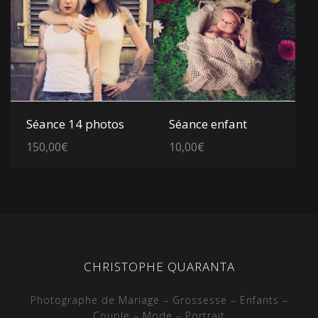
sur 5
Voir les détails
Voir les détails
Séance 14 photos
Séance enfant
150,00
€
10,00
€
CHRISTOPHE QUARANTA
Photographe de Mariage – Grossesse – Enfants –
Couple – Mode – Portrait