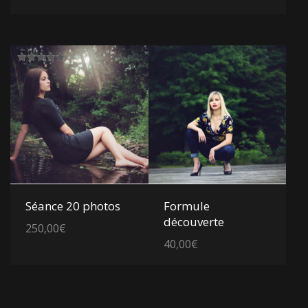
Note
5.00
sur 5
Voir les détails
Voir les détails
Séance 20 photos
Formule
découverte
250,00
€
40,00
€