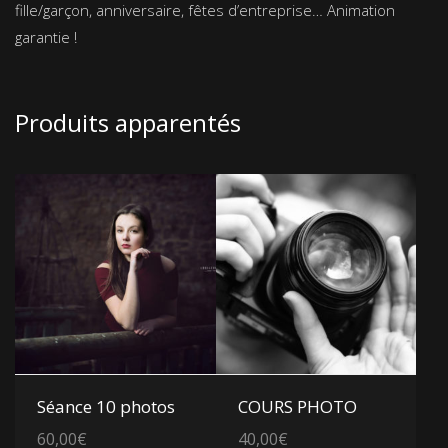
fille/garçon, anniversaire, fêtes d’entreprise… Animation
garantie !
Produits apparentés
Voir les détails
Voir les détails
Séance 10 photos
COURS PHOTO
60,00
€
40,00
€