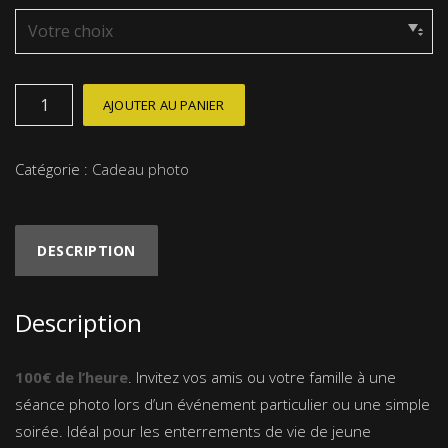
quantité
AJOUTER AU PANIER
de
Anniversaire
Catégorie :
Cadeau photo
/
Animation
DESCRIPTION
Description
100€ de l’heure
. Invitez vos amis ou votre famille à une
séance photo lors d’un événement particulier ou une simple
soirée. Idéal pour les enterrements de vie de jeune