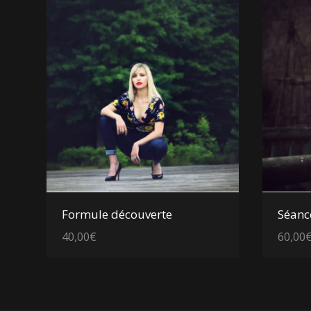
Voir les détails
Formule découverte
Séanc
40,00
€
60,00