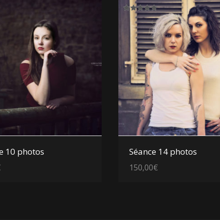
Note
5.00
sur 5
Voir les détails
Voir les détails
e 10 photos
Séance 14 photos
€
150,00
€