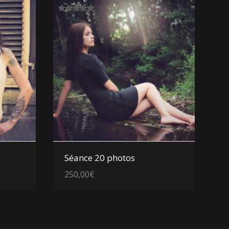
Note
5.00
sur 5
Voir les détails
Séance 20 photos
250,00
€