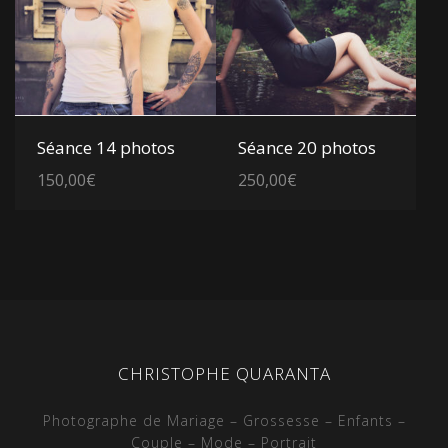
Voir les détails
Voir les détails
Séance 14 photos
Séance 20 photos
150,00
€
250,00
€
CHRISTOPHE QUARANTA
Photographe de Mariage – Grossesse – Enfants –
Couple – Mode – Portrait