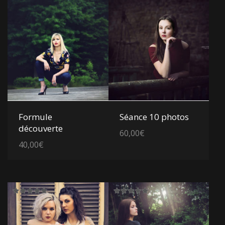
Voir les détails
Voir les détails
Formule
Séance 10 photos
découverte
60,00
€
40,00
€
Note
Note
5.00
5.00
sur 5
sur 5