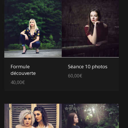
Voir les détails
Voir les détails
Formule
Séance 10 photos
découverte
60,00
€
40,00
€
Note
Note
5.00
5.00
sur 5
sur 5