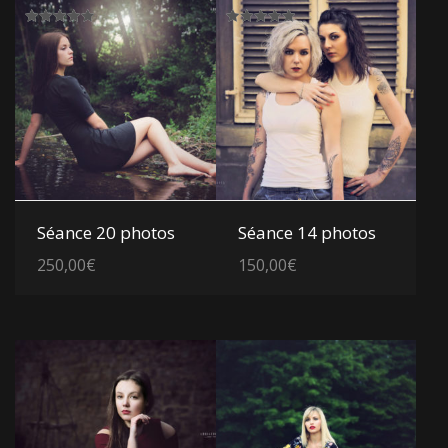
Note
Note
5.00
5.00
sur 5
sur 5
Voir les détails
Voir les détails
Séance 20 photos
Séance 14 photos
250,00
€
150,00
€