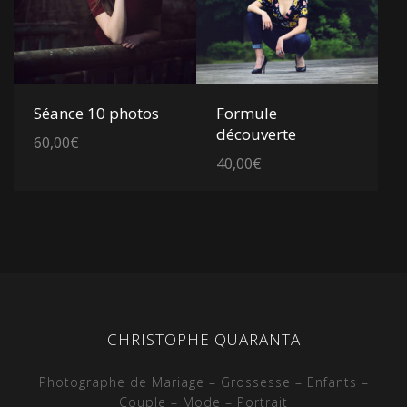
Voir les détails
Voir les détails
Séance 10 photos
Formule
découverte
60,00
€
40,00
€
CHRISTOPHE QUARANTA
Photographe de Mariage – Grossesse – Enfants –
Couple – Mode – Portrait