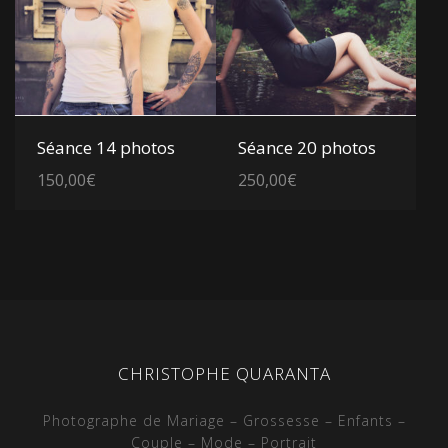
Voir les détails
Voir les détails
Séance 14 photos
Séance 20 photos
150,00
€
250,00
€
CHRISTOPHE QUARANTA
Photographe de Mariage – Grossesse – Enfants –
Couple – Mode – Portrait