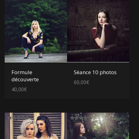
Voir les détails
Voir les détails
Formule
Séance 10 photos
découverte
60,00
€
40,00
€
Note
Note
5.00
5.00
sur 5
sur 5