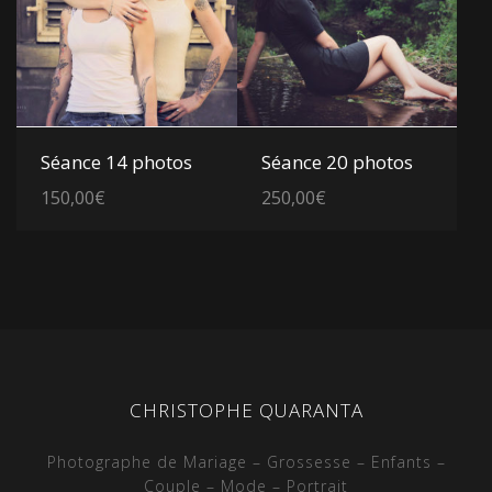
Voir les détails
Voir les détails
Séance 14 photos
Séance 20 photos
150,00
€
250,00
€
CHRISTOPHE QUARANTA
Photographe de Mariage – Grossesse – Enfants –
Couple – Mode – Portrait