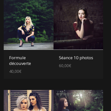
Voir les détails
Voir les détails
Formule
Séance 10 photos
découverte
60,00
€
40,00
€
Note
Note
5.00
5.00
sur 5
sur 5