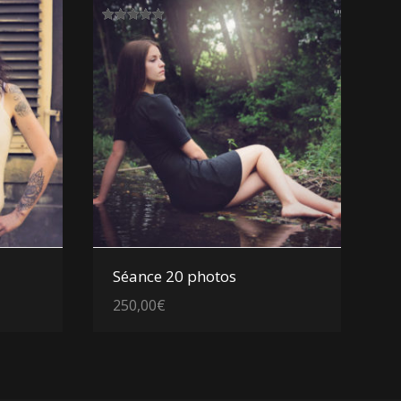
Note
5.00
sur 5
Voir les détails
Séance 20 photos
250,00
€