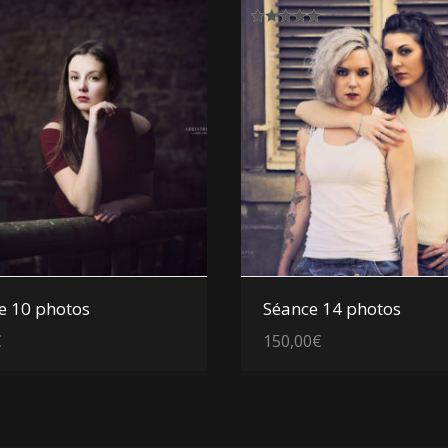
Note
5.00
sur 5
Voir les détails
Voir les détails
e 10 photos
Séance 14 photos
€
150,00
€