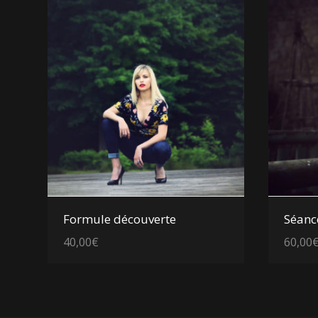
Voir les détails
Formule découverte
Séanc
40,00
€
60,00