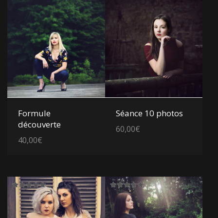
Voir les détails
Voir les détails
Formule
Séance 10 photos
découverte
60,00
€
40,00
€
Note
Note
5.00
5.00
sur 5
sur 5