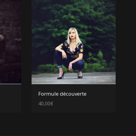
Voir les détails
Formule découverte
40,00
€