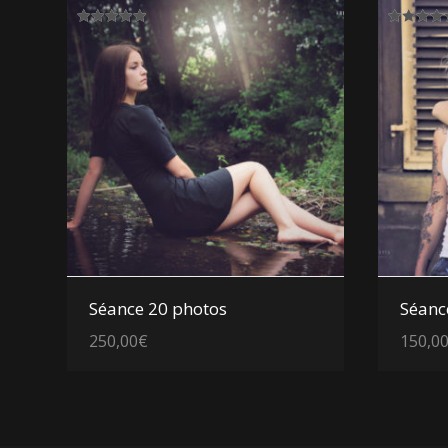
Note
Note
5.00
5.00
sur 5
sur 5
Voir les détails
Séance 20 photos
Séanc
250,00
€
150,0